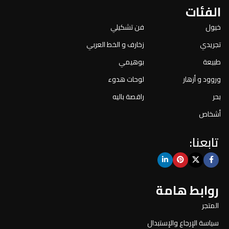
الفئات
خيول
فن تشكيلي
تجريدي
زخارف و الخط العربي
طبيعة
بوهيمي
وروود و أزهار
لوحات هدوء
بحر
راقصة باليه
أشخاص
تابعنا:
روابط هامة
المتجر
سياسة الإرجاع والإستبدال