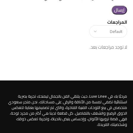
المراجعات
لا توجد مراجعات بعد.
مرحبًا بك في Luxe Linee، حيث يلتقي الفن بالجمال ليمنحك تجربة بصرية
استثنائية تضفي لمسة من الأناقة والرقي على مساحاتك. نحن متجر سعودي
متخصص في بيع اللوحات الفنية الفاخرة، والتي تم تصميمها بعناية لتعكس
الذوق الرفيع والشغف بالتفاصيل. كل قطعة لدينا هي أكثر من مجرد لوحة،
فهي قصة ترويها الألوان، وإحساس ينبض بالحياة، وتجربة تعكس ذوقك
وشخصيتك الفريدة.